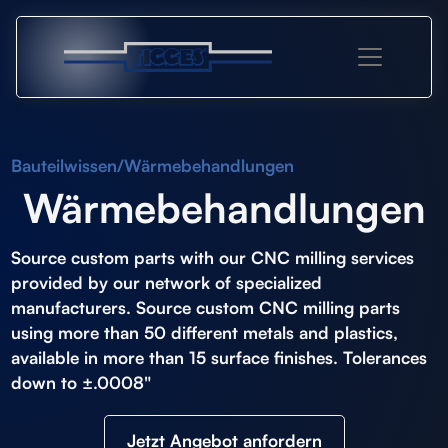
Bauteilwissen
/
Wärmebehandlungen
Wärmebehandlungen
Source custom parts with our
CNC milling services
provided by our network of specialized
manufacturers. Source custom CNC milling parts
using more than 50 different metals and plastics,
available in more than 15 surface finishes. Tolerances
down to ±.0008"
Jetzt Angebot anfordern