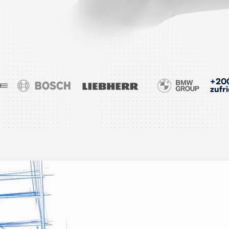
+200
zufr